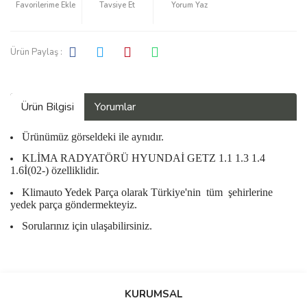
Tavsiye Et
Yorum Yaz
Ürün Paylaş :
Ürün Bilgisi
Yorumlar
Ürünümüz görseldeki ile aynıdır.
KLİMA RADYATÖRÜ HYUNDAİ GETZ 1.1 1.3 1.4
1.6İ(02-) özelliklidir.
Klimauto Yedek Parça olarak Türkiye'nin
tüm
şehirlerine
yedek parça göndermekteyiz.
Sorularınız için ulaşabilirsiniz.
Bu ürüne ilk yorumu siz yapın!
KURUMSAL