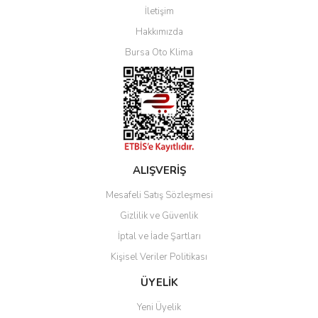
İletişim
Yorum Yaz
Hakkımızda
Bursa Oto Klima
ALIŞVERİŞ
Mesafeli Satış Sözleşmesi
Gizlilik ve Güvenlik
İptal ve İade Şartları
Kişisel Veriler Politikası
ÜYELİK
Yeni Üyelik