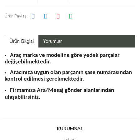
Ürün Paylaş :
Ürün Bilgisi
Yorumlar
Araç marka ve modeline göre yedek parçalar
değişebilmektedir.
Aracınıza uygun olan parçanın şase numarasından
kontrol edilmesi gerekmektedir.
Firmamıza Ara/Mesaj gönder alanlarından
ulaşabilirsiniz.
Bu ürüne ilk yorumu siz yapın!
KURUMSAL
İletişim