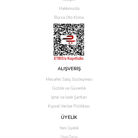
Yorum Yaz
Hakkımızda
Bursa Oto Klima
ALIŞVERİŞ
Mesafeli Satış Sözleşmesi
Gizlilik ve Güvenlik
İptal ve İade Şartları
Kişisel Veriler Politikası
ÜYELİK
Yeni Üyelik
Üye Girişi