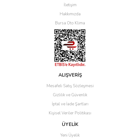
İletişim
Yorum Yaz
Hakkımızda
Bursa Oto Klima
ALIŞVERİŞ
Mesafeli Satış Sözleşmesi
Gizlilik ve Güvenlik
İptal ve İade Şartları
Kişisel Veriler Politikası
ÜYELİK
Yeni Üyelik