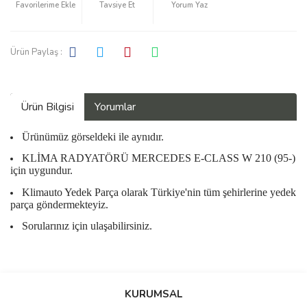
Tavsiye Et
Yorum Yaz
Ürün Paylaş :
Ürün Bilgisi
Yorumlar
Ürünümüz görseldeki ile aynıdır.
KLİMA RADYATÖRÜ MERCEDES E-CLASS W 210 (95-)
için uygundur.
Klimauto Yedek Parça olarak Türkiye'nin tüm şehirlerine yedek
parça göndermekteyiz.
Sorularınız için ulaşabilirsiniz.
Bu ürüne ilk yorumu siz yapın!
KURUMSAL