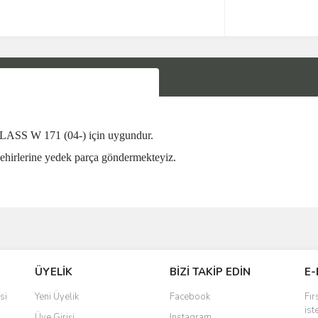
W 171 (04-) için uygundur.
ehirlerine yedek parça göndermekteyiz.
Bu ürüne ilk yorumu siz yapın!
ÜYELİK
BİZİ TAKİP EDİN
E-
Yorum Yaz
si
Yeni Üyelik
Facebook
Fır
ist
Üye Girişi
Instagram