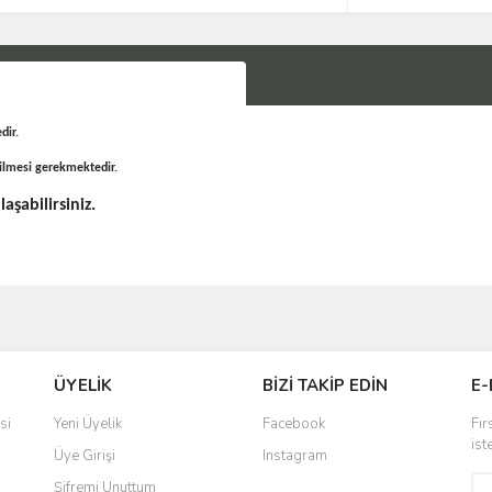
dir.
dilmesi gerekmektedir.
şabilirsiniz.
Bu ürüne ilk yorumu siz yapın!
ÜYELİK
BİZİ TAKİP EDİN
E-
Yorum Yaz
si
Yeni Üyelik
Facebook
Fır
ist
Üye Girişi
Instagram
Şifremi Unuttum