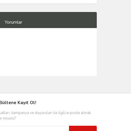
Yorumlar
Bültene Kayıt Ol!
satları, kampanya ve duyuruları ile ilgili e-posta almak
er misiniz?