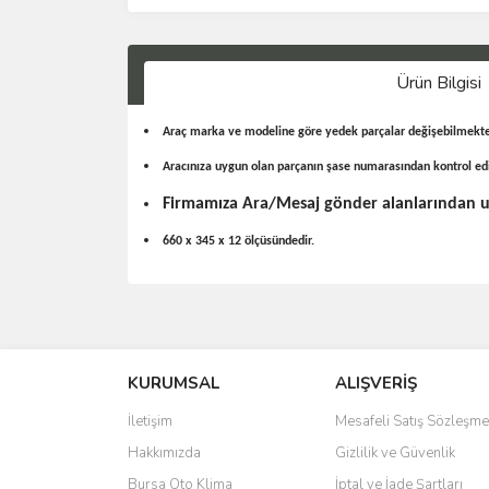
Ürün Bilgisi
Araç marka ve modeline göre yedek parçalar değişebilmekte
Aracınıza uygun olan parçanın şase numarasından kontrol e
Firmamıza Ara/Mesaj gönder alanlarından ula
660 x 345 x 12 ölçüsündedir.
KURUMSAL
ALIŞVERİŞ
İletişim
Mesafeli Satış Sözleşme
Hakkımızda
Gizlilik ve Güvenlik
Bursa Oto Klima
İptal ve İade Şartları