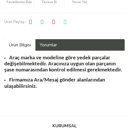
Tavsiye Et
Yorum Yaz
Ürün Paylaş :
Ürün Bilgisi
Yorumlar
Araç marka ve modeline göre yedek parçalar
değişebilmektedir. Aracınıza uygun olan parçanın
şase numarasından kontrol edilmesi gerekmektedir.
Firmamıza Ara/Mesaj gönder alanlarından
ulaşabilirsiniz.
Bu ürüne ilk yorumu siz yapın!
KURUMSAL