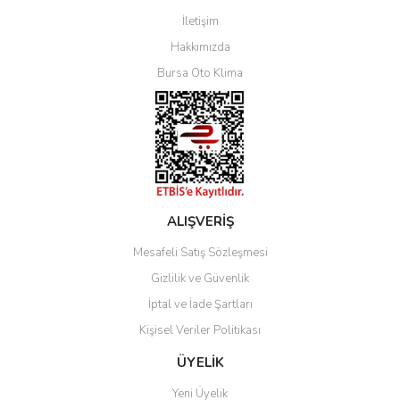
İletişim
Yorum Yaz
Hakkımızda
Bursa Oto Klima
ALIŞVERİŞ
Mesafeli Satış Sözleşmesi
Gizlilik ve Güvenlik
İptal ve İade Şartları
Kişisel Veriler Politikası
ÜYELİK
Yeni Üyelik