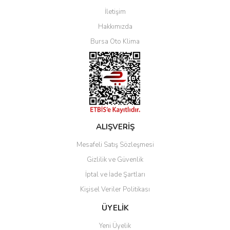
İletişim
Yorum Yaz
Hakkımızda
Bursa Oto Klima
ALIŞVERİŞ
Mesafeli Satış Sözleşmesi
Gizlilik ve Güvenlik
İptal ve İade Şartları
Kişisel Veriler Politikası
ÜYELİK
Yeni Üyelik