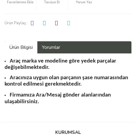
Tavsiye Et
Yorum Yaz
Ürün Paylaş :
Ürün Bilgisi
Yorumlar
Araç marka ve modeline göre yedek parçalar
değişebilmektedir.
Aracınıza uygun olan parçanın şase numarasından
kontrol edilmesi gerekmektedir.
Firmamıza Ara/Mesaj gönder alanlarından
ulaşabilirsiniz.
Bu ürüne ilk yorumu siz yapın!
KURUMSAL