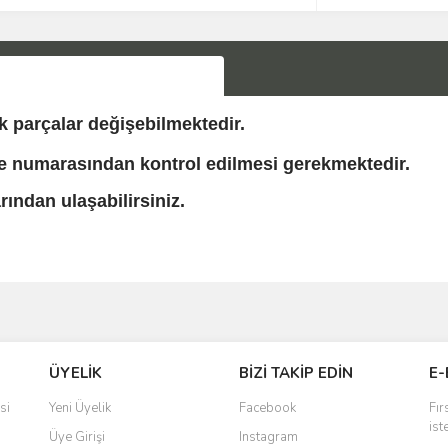
 parçalar değişebilmektedir.
e numarasından kontrol edilmesi gerekmektedir.
ından ulaşabilirsiniz.
Bu ürüne ilk yorumu siz yapın!
ÜYELİK
BİZİ TAKİP EDİN
E-
Yorum Yaz
si
Yeni Üyelik
Facebook
Fır
ist
Üye Girişi
Instagram