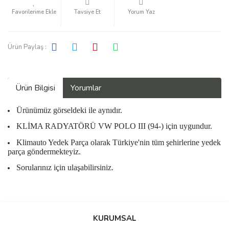
Tavsiye Et
Yorum Yaz
Ürün Paylaş :
Ürün Bilgisi
Yorumlar
Ürünümüz görseldeki ile aynıdır.
KLİMA RADYATÖRÜ VW POLO III (94-) için uygundur.
Klimauto Yedek Parça olarak Türkiye'nin tüm şehirlerine yedek
parça göndermekteyiz.
Sorularınız için ulaşabilirsiniz.
Bu ürüne ilk yorumu siz yapın!
KURUMSAL