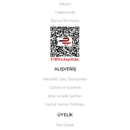
İletişim
Yorum Yaz
Hakkımızda
Bursa Oto Klima
ALIŞVERİŞ
Mesafeli Satış Sözleşmesi
Gizlilik ve Güvenlik
İptal ve İade Şartları
Kişisel Veriler Politikası
ÜYELİK
Yeni Üyelik