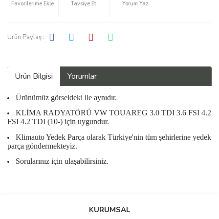
Tavsiye Et
Yorum Yaz
Ürün Paylaş :
Ürün Bilgisi
Yorumlar
Ürünümüz görseldeki ile aynıdır.
KLİMA RADYATÖRÜ VW TOUAREG 3.0 TDI 3.6 FSI 4.2
FSI 4.2 TDI (10-) için uygundur.
Klimauto Yedek Parça olarak Türkiye'nin tüm şehirlerine yedek
parça göndermekteyiz.
Sorularınız için ulaşabilirsiniz.
Bu ürüne ilk yorumu siz yapın!
KURUMSAL