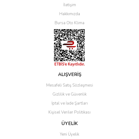
İletişim
Yorum Yaz
Hakkımızda
Bursa Oto Klima
ALIŞVERİŞ
Mesafeli Satış Sözleşmesi
Gizlilik ve Güvenlik
İptal ve İade Şartları
Kişisel Veriler Politikası
ÜYELİK
Yeni Üyelik