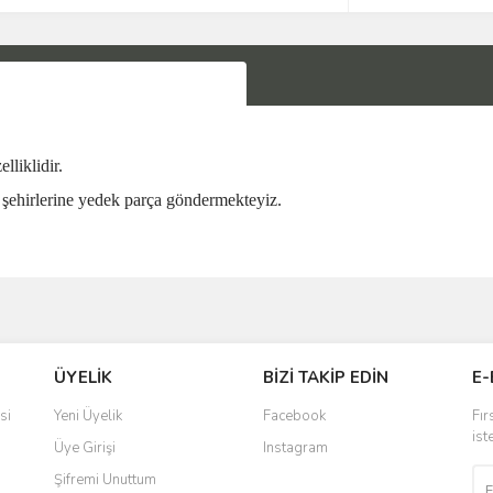
iklidir.
şehirlerine yedek parça göndermekteyiz.
Bu ürüne ilk yorumu siz yapın!
ÜYELİK
BİZİ TAKİP EDİN
E-
Yorum Yaz
si
Yeni Üyelik
Facebook
Fır
ist
Üye Girişi
Instagram
Şifremi Unuttum