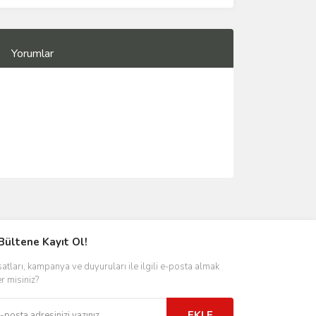
Yorumlar
Bültene Kayıt Ol!
satları, kampanya ve duyuruları ile ilgili e-posta almak
er misiniz?
EKLE