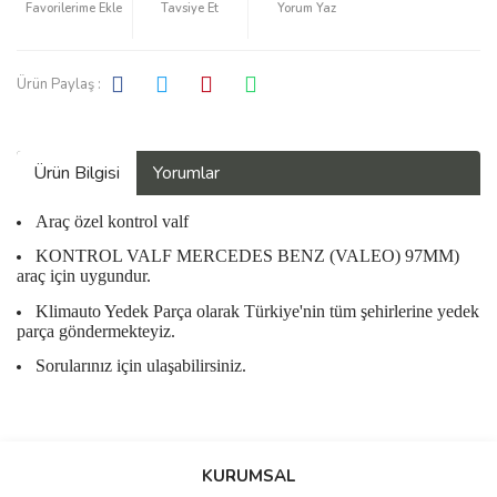
Tavsiye Et
Yorum Yaz
Ürün Paylaş :
Ürün Bilgisi
Yorumlar
Araç özel kontrol valf
KONTROL VALF MERCEDES BENZ (VALEO) 97MM)
araç için uygundur.
Klimauto Yedek Parça olarak Türkiye'nin tüm şehirlerine yedek
parça göndermekteyiz.
Sorularınız için ulaşabilirsiniz.
Bu ürüne ilk yorumu siz yapın!
KURUMSAL