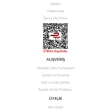
İletişim
Yorum Yaz
Hakkımızda
Bursa Oto Klima
ALIŞVERİŞ
Mesafeli Satış Sözleşmesi
Gizlilik ve Güvenlik
İptal ve İade Şartları
Kişisel Veriler Politikası
ÜYELİK
Yeni Üyelik