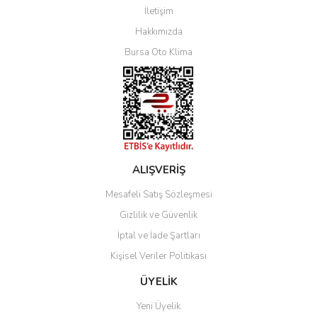
İletişim
Yorum Yaz
Hakkımızda
Bursa Oto Klima
ALIŞVERİŞ
Mesafeli Satış Sözleşmesi
Gizlilik ve Güvenlik
İptal ve İade Şartları
Kişisel Veriler Politikası
ÜYELİK
Yeni Üyelik