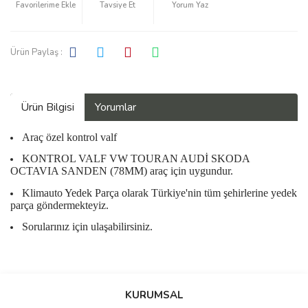
Tavsiye Et
Yorum Yaz
Ürün Paylaş :
Ürün Bilgisi
Yorumlar
Araç özel kontrol valf
KONTROL VALF VW TOURAN AUDİ SKODA
OCTAVIA SANDEN (78MM) araç için uygundur.
Klimauto Yedek Parça olarak Türkiye'nin tüm şehirlerine yedek
parça göndermekteyiz.
Sorularınız için ulaşabilirsiniz.
Bu ürüne ilk yorumu siz yapın!
KURUMSAL