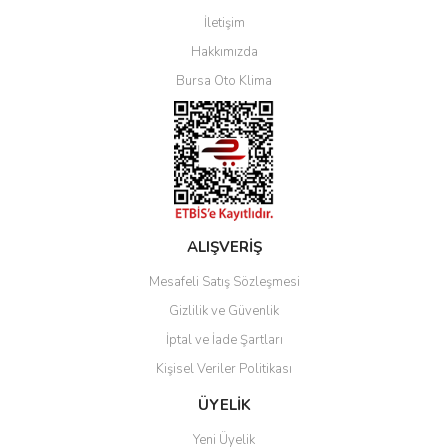
İletişim
Yorum Yaz
Hakkımızda
Bursa Oto Klima
ALIŞVERİŞ
Mesafeli Satış Sözleşmesi
Gizlilik ve Güvenlik
İptal ve İade Şartları
Kişisel Veriler Politikası
ÜYELİK
Yeni Üyelik