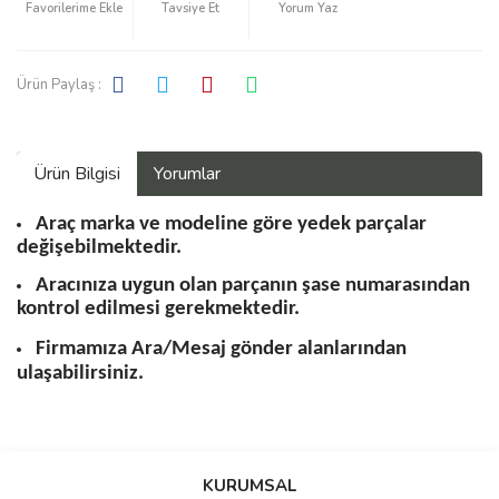
Tavsiye Et
Yorum Yaz
Ürün Paylaş :
Ürün Bilgisi
Yorumlar
Araç marka ve modeline göre yedek parçalar
değişebilmektedir.
Aracınıza uygun olan parçanın şase numarasından
kontrol edilmesi gerekmektedir.
Firmamıza Ara/Mesaj gönder alanlarından
ulaşabilirsiniz.
Bu ürüne ilk yorumu siz yapın!
KURUMSAL