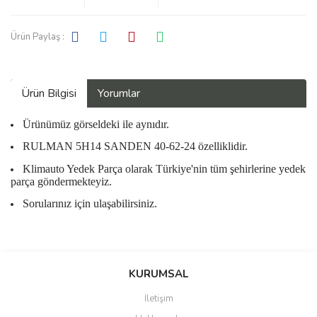
Ürün Paylaş :
Ürün Bilgisi
Yorumlar
Ürünümüz görseldeki ile aynıdır.
RULMAN 5H14 SANDEN 40-62-24 özelliklidir.
Klimauto Yedek Parça olarak Türkiye'nin tüm şehirlerine yedek
parça göndermekteyiz.
Sorularınız için ulaşabilirsiniz.
Bu ürüne ilk yorumu siz yapın!
KURUMSAL
İletişim
Yorum Yaz