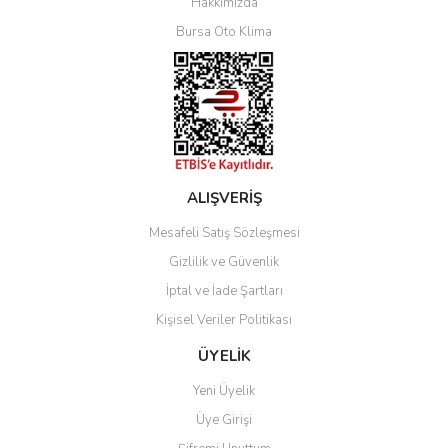
Hakkımızda
Bursa Oto Klima
ALIŞVERİŞ
Mesafeli Satış Sözleşmesi
Gizlilik ve Güvenlik
İptal ve İade Şartları
Kişisel Veriler Politikası
ÜYELİK
Yeni Üyelik
Üye Girişi