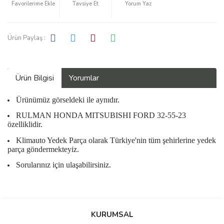
Tavsiye Et
Yorum Yaz
Ürün Paylaş :
Ürün Bilgisi
Yorumlar
Ürünümüz görseldeki ile aynıdır.
RULMAN HONDA MITSUBISHI FORD 32-55-23
özelliklidir.
Klimauto Yedek Parça olarak Türkiye'nin tüm şehirlerine yedek
parça göndermekteyiz.
Sorularınız için ulaşabilirsiniz.
Bu ürüne ilk yorumu siz yapın!
KURUMSAL