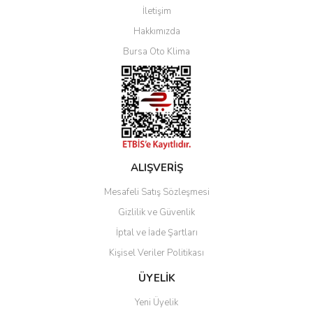
İletişim
Yorum Yaz
Hakkımızda
Bursa Oto Klima
ALIŞVERİŞ
Mesafeli Satış Sözleşmesi
Gizlilik ve Güvenlik
İptal ve İade Şartları
Kişisel Veriler Politikası
ÜYELİK
Yeni Üyelik