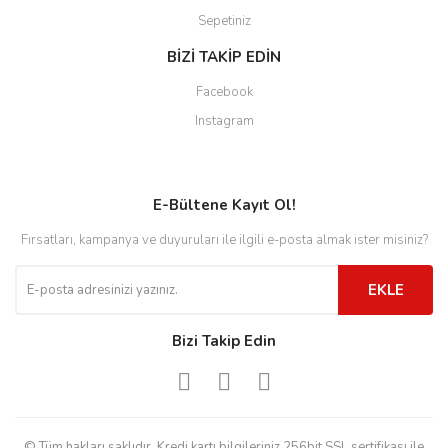
Sepetiniz
BİZİ TAKİP EDİN
Facebook
Instagram
E-Bültene Kayıt Ol!
Fırsatları, kampanya ve duyuruları ile ilgili e-posta almak ister misiniz?
EKLE
Bizi Takip Edin
© Tüm hakları saklıdır. Kredi kartı bilgileriniz 256bit SSL sertifikası ile