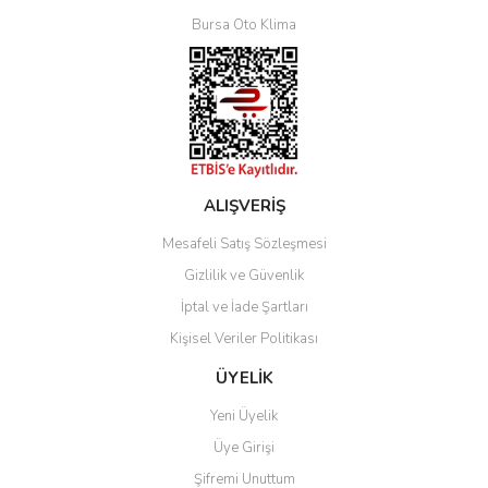
Bursa Oto Klima
ALIŞVERİŞ
Mesafeli Satış Sözleşmesi
Gizlilik ve Güvenlik
İptal ve İade Şartları
Kişisel Veriler Politikası
ÜYELİK
Yeni Üyelik
Üye Girişi
Şifremi Unuttum