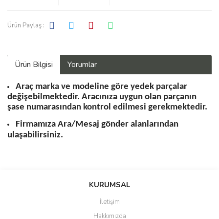
Ürün Paylaş :
Ürün Bilgisi
Yorumlar
Araç marka ve modeline göre yedek parçalar
değişebilmektedir. Aracınıza uygun olan parçanın
şase numarasından kontrol edilmesi gerekmektedir.
Firmamıza Ara/Mesaj gönder alanlarından
ulaşabilirsiniz.
Bu ürüne ilk yorumu siz yapın!
KURUMSAL
İletişim
Yorum Yaz
Hakkımızda