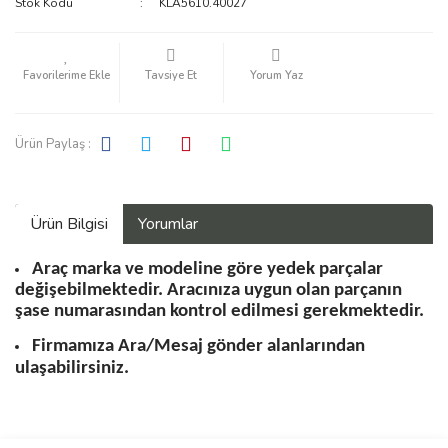
Stok Kodu
KLA5610.40027
KALORİFER RADYATÖRÜ
KAMPANYA ÜRÜNLERİ
Tavsiye Et
Yorum Yaz
KLİMA DÜĞME A/C
Ürün Paylaş :
RULMAN
SOKET
Ürün Bilgisi
Yorumlar
Araç marka ve modeline göre yedek parçalar
değişebilmektedir. Aracınıza uygun olan parçanın
şase numarasından kontrol edilmesi gerekmektedir.
Firmamıza Ara/Mesaj gönder alanlarından
ulaşabilirsiniz.