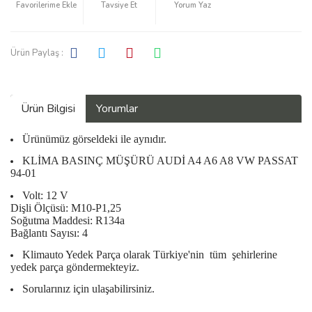
Tavsiye Et
Yorum Yaz
Ürün Paylaş :
Ürün Bilgisi
Yorumlar
Ürünümüz görseldeki ile aynıdır.
KLİMA BASINÇ MÜŞÜRÜ AUDİ A4 A6 A8 VW PASSAT
94-01
Volt: 12 V
Dişli Ölçüsü: M10-P1,25
Soğutma Maddesi: R134a
Bağlantı Sayısı: 4
Klimauto Yedek Parça olarak Türkiye'nin
tüm
şehirlerine
yedek parça göndermekteyiz.
Sorularınız için ulaşabilirsiniz.