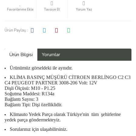
Tavsiye Et
Yorum Yaz
Ürün Paylaş :
Ürün Bilgisi
Yorumlar
Ürünümüz görseldeki ile aynıdır.
KLİMA BASINÇ MÜŞÜRÜ CİTROEN BERLİNGO C2 C3
C4 PEUGEOT PARTNER 3008-206 Volt: 12V
Dişli Ölçüsü: M10 - P1.25
Soğutma Maddesi: R134a
Bağlantı Sayısı: 3
Bağlantı Tipi: Dişi özelliklidir.
Klimauto Yedek Parça olarak Türkiye'nin
tüm
şehirlerine
yedek parça göndermekteyiz.
Sorularınız için ulaşabilirsiniz.