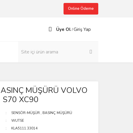
Online Ödeme
Üye Ol
Giriş Yap
/
BASINÇ MÜŞÜRÜ VOLVO
 S70 XC90
SENSÖR-MÜŞÜR
,
BASINÇ MÜŞÜRÜ
WUTSE
KLA5111.33014