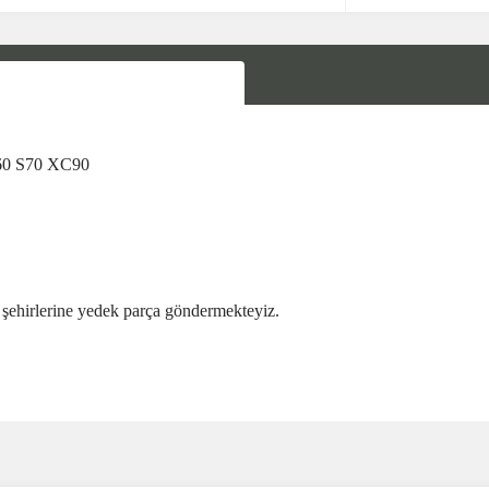
0 S70 XC90
şehirlerine yedek parça göndermekteyiz.
Bu ürüne ilk yorumu siz yapın!