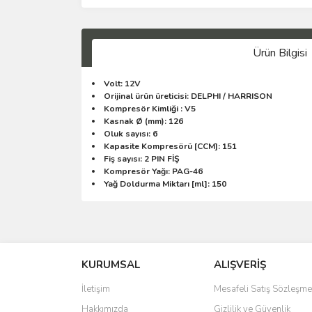
Ürün Bilgisi
Volt: 12V
Orijinal ürün üreticisi: DELPHI / HARRISON
Kompresör Kimliği : V5
Kasnak Ø (mm): 126
Oluk sayısı: 6
Kapasite Kompresörü [CCM]: 151
Fiş sayısı: 2 PIN FİŞ
Kompresör Yağı: PAG-46
Yağ Doldurma Miktarı [ml]: 150
KURUMSAL
ALIŞVERİŞ
İletişim
Mesafeli Satış Sözleşme
Hakkımızda
Gizlilik ve Güvenlik