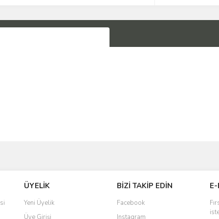
Bu ürüne ilk yorumu siz yapın!
ÜYELİK
BİZİ TAKİP EDİN
E-
Yorum Yaz
si
Yeni Üyelik
Facebook
Fır
ist
Üye Girişi
Instagram