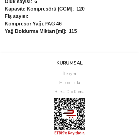
Oluk sayısı: 6
Kapasite Kompresörü [CCM]: 120
Fiş sayısı:
Kompresör Yağı:PAG 46
Yağ Doldurma Miktarı [ml]: 115
Bu ürüne ilk yorumu siz yapın!
KURUMSAL
İletişim
Yorum Yaz
Hakkımızda
Bursa Oto Klima