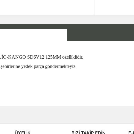
-KANGO SD6V12 125MM özelliklidir.
şehirlerine yedek parça göndermekteyiz.
Bu ürüne ilk yorumu siz yapın!
ÜYELİK
BİZİ TAKİP EDİN
E-