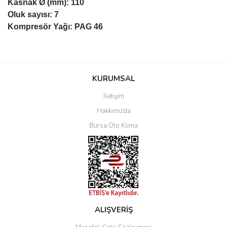
Kasnak Ø (mm): 110
Oluk sayısı: 7
Kompresör Yağı: PAG 46
Bu ürüne ilk yorumu siz yapın!
KURUMSAL
İletişim
Yorum Yaz
Hakkımızda
Bursa Oto Klima
ALIŞVERİŞ