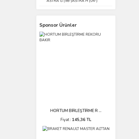
ASTRA G (98-)ASTRA H (04-)
Sponsor Ürünler
HORTUM BİRLEŞTİRME R ...
Fiyat :
145,36 TL