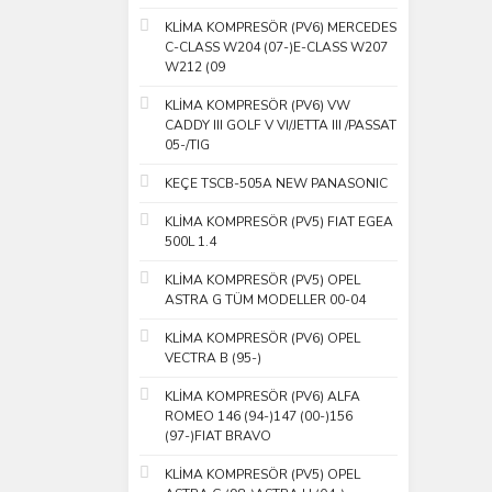
KLİMA KOMPRESÖR (PV6) MERCEDES
C-CLASS W204 (07-)E-CLASS W207
W212 (09
KLİMA KOMPRESÖR (PV6) VW
CADDY III GOLF V VI/JETTA III /PASSAT
05-/TIG
KEÇE TSCB-505A NEW PANASONIC
KLİMA KOMPRESÖR (PV5) FIAT EGEA
500L 1.4
KLİMA KOMPRESÖR (PV5) OPEL
ASTRA G TÜM MODELLER 00-04
KLİMA KOMPRESÖR (PV6) OPEL
VECTRA B (95-)
KLİMA KOMPRESÖR (PV6) ALFA
ROMEO 146 (94-)147 (00-)156
(97-)FIAT BRAVO
KLİMA KOMPRESÖR (PV5) OPEL