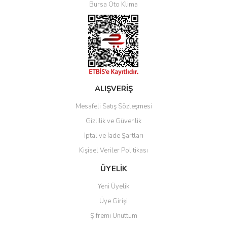
Bursa Oto Klima
ALIŞVERİŞ
Mesafeli Satış Sözleşmesi
Gizlilik ve Güvenlik
İptal ve İade Şartları
Kişisel Veriler Politikası
ÜYELİK
Yeni Üyelik
Üye Girişi
Şifremi Unuttum