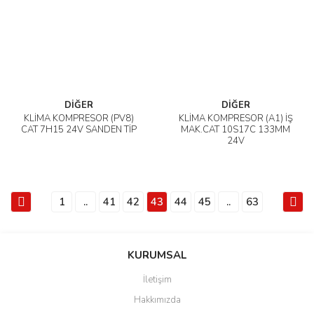
DİĞER
DİĞER
KLİMA KOMPRESÖR (PV8)
KLİMA KOMPRESÖR (A1) İŞ
CAT 7H15 24V SANDEN TİP
MAK.CAT 10S17C 133MM
24V
1
..
41
42
43
44
45
..
63
KURUMSAL
İletişim
Hakkımızda